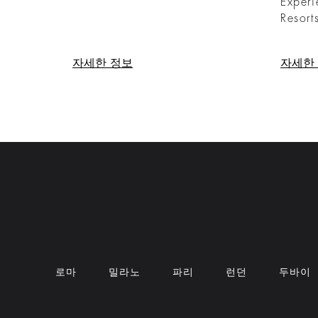
Experi
Resort
자세한 정보
자세한
로마
밀라노
파리
런던
두바이