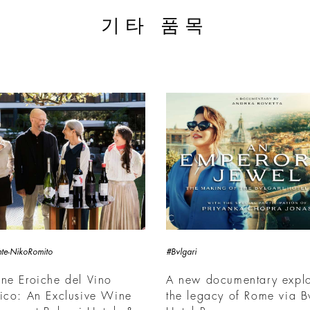
기타 품목
ante-NikoRomito
#Bvlgari
ne Eroiche del Vino
A new documentary explo
ico: An Exclusive Wine
the legacy of Rome via B