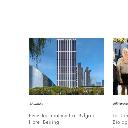
#Awards
#IlRistor
Five-star treatment at Bvlgari
Le Don
Hotel Beijing
Biolog