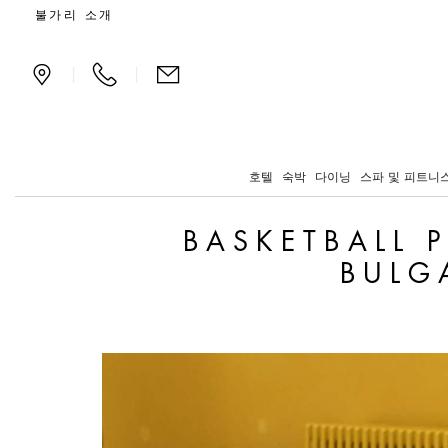
Basketball player Gigi D
불가리 소개
|
|
호텔
숙박
다이닝
스파 및 피트니
BASKETBALL 
BULG