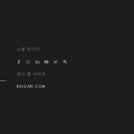
소셜 미디어
https://www.facebook.com/bvlgarihotelsandresort
https://www.instagram.com/bvlgarihotels/
https://www.linkedin.com/company/bvlgari
https://www.youtube.com/@bvlgarihot
http://weibo.com/bulgarihotels
https://www.xiaohongshu.
공식 웹 사이트
BVLGARI.COM