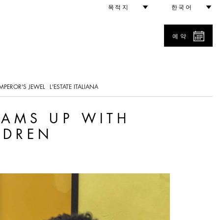
ari and Save the Childre
목적지
한국어
예약
MPEROR'S JEWEL
L'ESTATE ITALIANA
EAMS UP WITH
LDREN