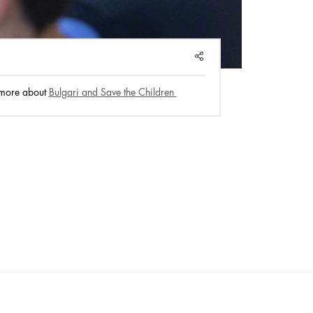
Pla
SHARE
 more about
Bulgari and Save the Children