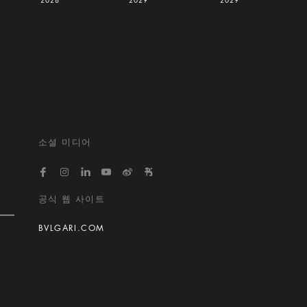
2028
2029
2029
소셜 미디어
https://www.facebook.com/bvlgarihotelsandresort
https://www.instagram.com/bvlgarihotels/
https://www.linkedin.com/company/bvlgari
https://www.youtube.com/@bvlgarihot
http://weibo.com/bulgarihotels
https://www.xiaohongshu.
공식 웹 사이트
BVLGARI.COM