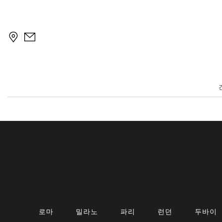
Osaka
|
로마
밀라노
파리
런던
두바이