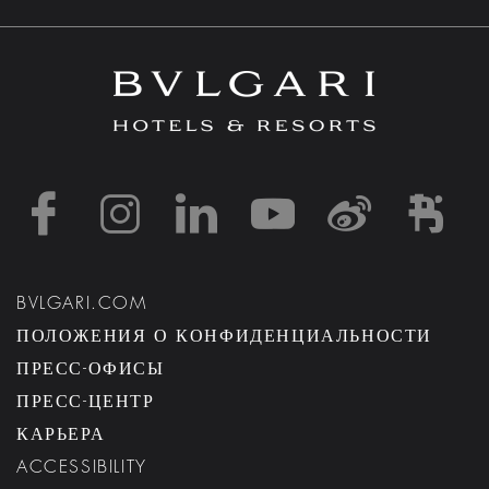
https://www.facebook
https://www.inst
https://www.l
https://w
http:
h
BVLGARI.COM
ПОЛОЖЕНИЯ О КОНФИДЕНЦИАЛЬНОСТИ
ПРЕСС-ОФИСЫ
ПРЕСС-ЦЕНТР
КАРЬЕРА
ACCESSIBILITY