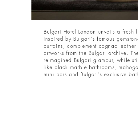
Bulgari Hotel London unveils a fresh 
Inspired by Bulgari's famous gemstone
curtains, complement cognac leather
artworks from the Bulgari archive. Th
reimagined Bulgari glamour, while stil
like black marble bathrooms, mahogan
mini bars and Bulgari's exclusive ba