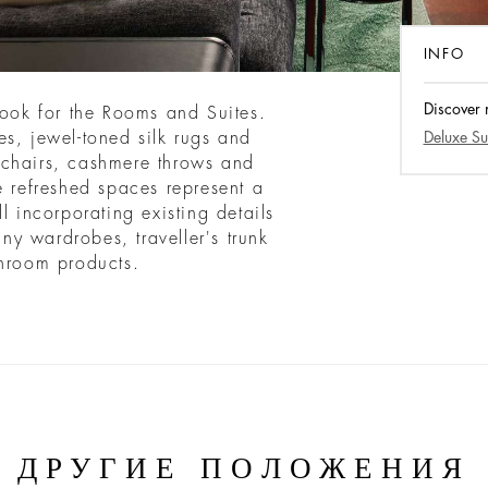
INFO
Discover
look for the Rooms and Suites.
s, jewel-toned silk rugs and
Deluxe Su
 chairs, cashmere throws and
e refreshed spaces represent a
l incorporating existing details
y wardrobes, traveller's trunk
throom products.
ДРУГИЕ ПОЛОЖЕНИЯ