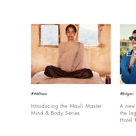
#Wellness
#Bvlgari
Introducing the Mauli Master
A new
Mind & Body Series
the le
Hotel