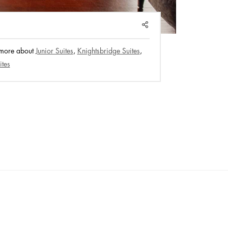
SHARE
 more about
Junior Suites
,
Knightsbridge Suites
,
ites