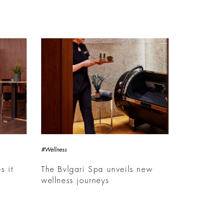
#Wellness
s it
The Bvlgari Spa unveils new
wellness journeys