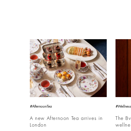
#AfternoonTea
#Wellness
A new Afternoon Tea arrives in
The Bv
London
wellne