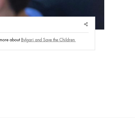
Pla
SHARE
 more about
Bvlgari and Save the Children