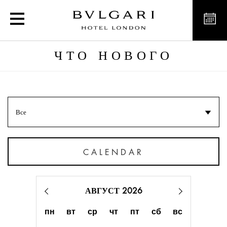
Новости, мероприятия и
ЧТО НОВОГО
Все
CALENDAR
АВГУСТ 2026
пн
вт
ср
чт
пт
сб
вс