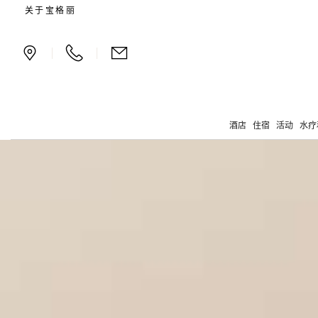
伦敦的奢华SPA中心
关于宝格丽
|
|
酒店
住宿
活动
水疗