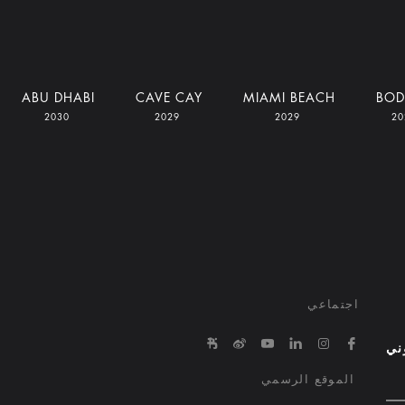
ABU DHABI
CAVE CAY
MIAMI BEACH
BO
2030
2029
2029
اجتماعي
e/645863650000000029015ed1
in.com/company/bvlgari-hotels-and-resorts/
tps://www.youtube.com/@bvlgarihotels/
https://www.facebook.com/bvlgarihotelsandresorts/
http://weibo.com/bulgarihotels
https://www.instagram.com/bvlgarihotels/
وني
الموقع الرسمي