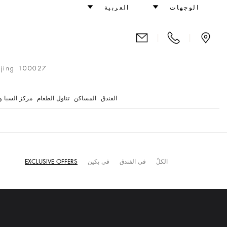
Great Art Hotel in Beijing
الوجهات
العربية
|
|
ijing 100027
الفندق
المساكن
تناول الطعام
مركز السبا وال
الكلّ
في الفندق
في بكين
EXCLUSIVE OFFERS