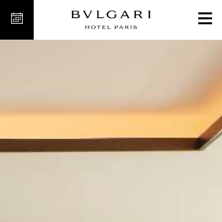
جناح بلغري الرابع