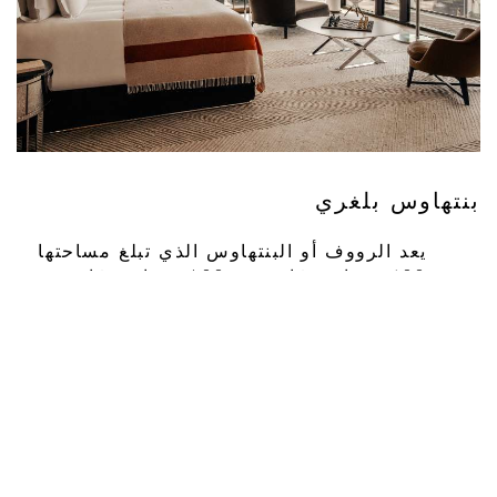
بنتهاوس بلغري
يعد الرووف أو البنتهاوس الذي تبلغ مساحتها
400 مترًا مربعًا ويضم 600 مترًا مربعًا من
الشرفات والحدائق هو وبحق كنز فندق بولغري
باريس الذي لا مثيل له. يحتل البنتهاوس
الطابقين العلويين للفندق، ويوفر مساحة
إجمالية تبلغ حوالي 1000 مترًا مربعًا على
مستويين متصلين بدرج مذهل، وهو ما يمنح
النزلاء إطلالة مذهلة بزاوية 360 درجة على
أكثر المعالم شهرة في باريس. ...