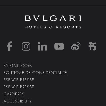
https://www.facebook
https://www.inst
https://www.l
https://w
http:
h
BVLGARI.COM
POLITIQUE DE CONFIDENTIALITÉ
ESPACE PRESSE
ESPACE PRESSE
CARRIÈRES
ACCESSIBILITY