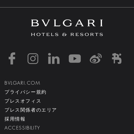
https://www.facebook
https://www.inst
https://www.l
https://w
http:
h
BVLGARI.COM
プライバシー規約
プレスオフィス
プレス関係者のエリア
採用情報
ACCESSIBILITY