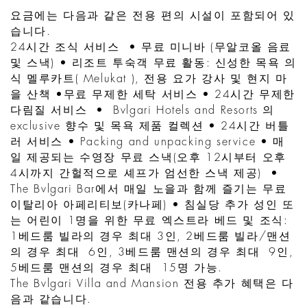
요금에는 다음과 같은 전용 편의 시설이 포함되어 있
습니다.
24시간 조식 서비스 • 무료 미니바 (무알코올 음료
및 스낵) • 리조트 투숙객 무료 활동: 신성한 목욕 의
식 멜루카트( Melukat ), 전용 요가 강사 및 현지 마
을 산책 •무료 무제한 세탁 서비스 • 24시간 무제한
다림질 서비스 • Bvlgari Hotels and Resorts 의
exclusive 향수 및 목욕 제품 컬렉션 • 24시간 버틀
러 서비스 • Packing and unpacking service • 매
일 제공되는 수영장 무료 스낵(오후 12시부터 오후
4시까지 간헐적으로 셰프가 엄선한 스낵 제공) •
The Bvlgari Bar에서 매일 노을과 함께 즐기는 무료
이탈리아 아페리티보(카나페) • 침실당 추가 성인 또
는 어린이 1명을 위한 무료 엑스트라 베드 및 조식:
1베드룸 빌라의 경우 최대 3인, 2베드룸 빌라/맨션
의 경우 최대 6인, 3베드룸 맨션의 경우 최대 9인,
5베드룸 맨션의 경우 최대 15명 가능.
The Bvlgari Villa and Mansion 전용 추가 혜택은 다
음과 같습니다.