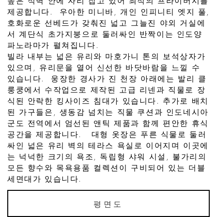
높은 석벽 안에 자리 잡고 있어 최적의 프라이버시를
제공합니다. 우아한 미니바, 개인 인피니티 엣지 풀,
호화로운 선베드가 갖춰진 넓고 그늘진 야외 거실에
서 계단식 초가지붕으로 둘러싸인 반짝이는 인도양
파노라마가 펼쳐집니다.
빌라 내부는 넓은 유리와 마호가니 톤의 보석상자가
있으며, 유리문을 열어 신선한 바닷바람을 느낄 수
있습니다. 웅장한 경사가 진 천장 아래에는 발리 클
룽쿵에서 수작업으로 제작된 고급 리넨과 직물로 장
식된 안락한 킹사이즈 침대가 있습니다. 추가로 배치
된 가구들은, 생동감 넘치는 직물 쿠션과 인도네시아
군도 전역에서 엄선된 앤틱 제품과 함께 편안한 휴식
공간을 제공합니다. 대형 옷장은 푸른 식물로 둘러
싸인 넓은 유리 벽의 테라스 욕실로 이어지며 이곳에
는 넉넉한 크기의 욕조, 독립형 샤워 시설, 불가리의
모든 향수와 목욕용품 컬렉션이 구비되어 있는 더블
세면대가 있습니다.
평면도