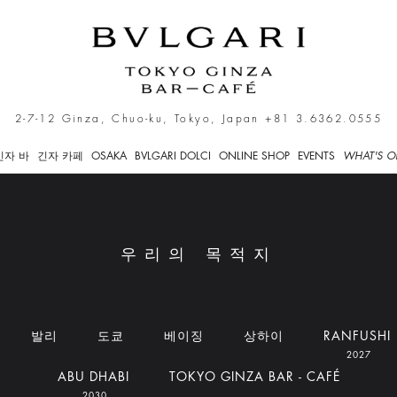
2-7-12 Ginza, Chuo-ku, Tokyo, Japan
+81 3.6362.0555
긴자 바
긴자 카페
OSAKA
BVLGARI DOLCI
ONLINE SHOP
EVENTS
WHAT'S O
우리의 목적지
발리
도쿄
베이징
상하이
RANFUSHI
2027
ABU DHABI
TOKYO GINZA BAR - CAFÉ
2030