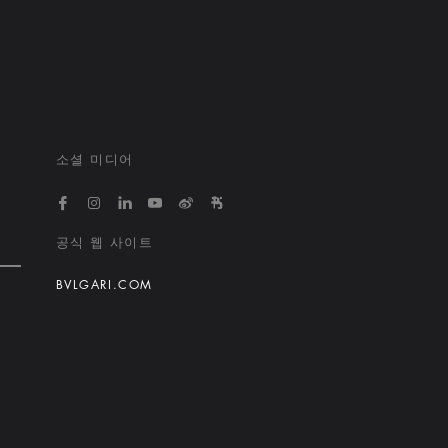
소셜 미디어
https://www.facebook.com/bvlgarihotelsandresort
https://www.instagram.com/bvlgarihotels/
https://www.linkedin.com/company/bvlgari
https://www.youtube.com/@bvlgarihot
http://weibo.com/bulgarihotels
https://www.xiaohongshu.
공식 웹 사이트
BVLGARI.COM