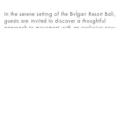
In the serene setting of the Bvlgari Resort Bali,
guests are invited to discover a thoughtful
approach to movement with an exclusive new
programme. The ...
阅读更多
您可能还喜欢