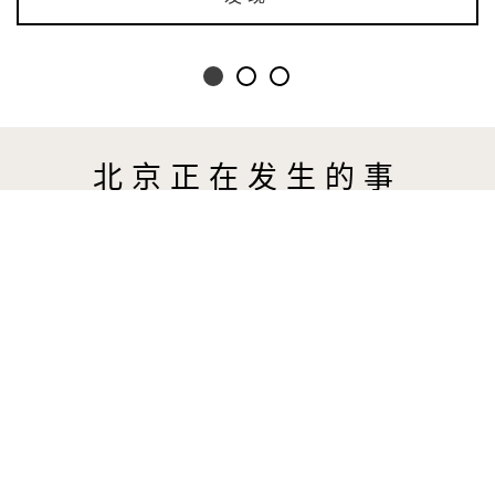
北京正在发生的事
Cheng Xinhao Travels Yunnan’s Lost Roads