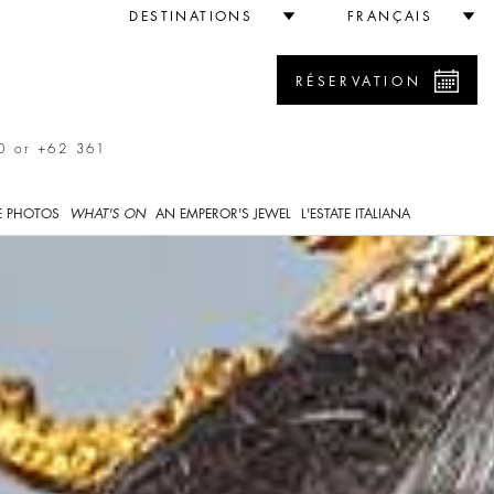
DESTINATIONS
FRANÇAIS
RÉSERVATION
0 or +62 361
E PHOTOS
WHAT'S ON
AN EMPEROR'S JEWEL
L'ESTATE ITALIANA