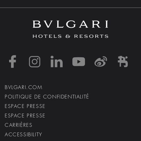
https://www.facebook
https://www.inst
https://www.l
https://w
http:
h
BVLGARI.COM
POLITIQUE DE CONFIDENTIALITÉ
ESPACE PRESSE
ESPACE PRESSE
CARRIÈRES
ACCESSIBILITY