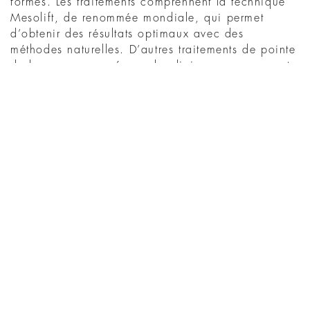
formés. Les traitements comprennent la technique
Mesolift, de renommée mondiale, qui permet
d’obtenir des résultats optimaux avec des
méthodes naturelles. D’autres traitements de pointe
de la peau proposés par la clinique comprennent
la thérapie par micro-aiguilles, la radiofréquence,
la cryothérapie et la thérapie par LED.
WHAT'S ON AT THE
HOTEL