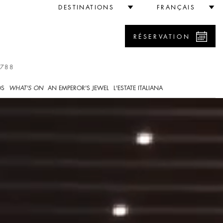
DESTINATIONS
FRANÇAIS
RÉSERVATION
7788
OS
WHAT'S ON
AN EMPEROR'S JEWEL
L'ESTATE ITALIANA