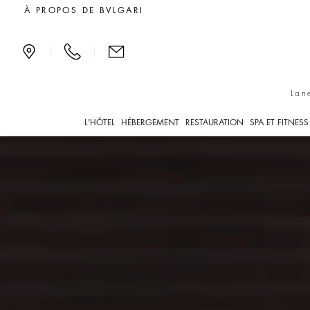
Hôtels de luxe à Shangh
À PROPOS DE BVLGARI
|
|
Lan
L'HÔTEL
HÉBERGEMENT
RESTAURATION
SPA ET FITNESS