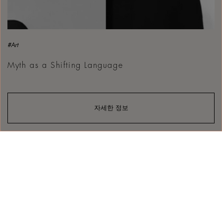
#Art
Myth as a Shifting Language
자세한 정보