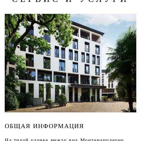
ОБЩАЯ ИНФОРМАЦИЯ
На тихой улочке между виа Монтенаполеоне,