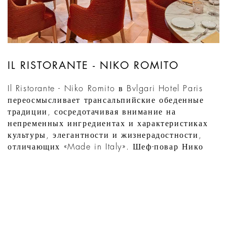
IL RISTORANTE - NIKO ROMITO
Il Ristorante - Niko Romito в Bvlgari Hotel Paris
переосмысливает трансальпийские обеденные
традиции, сосредотачивая внимание на
непременных ингредиентах и характеристиках
культуры, элегантности и жизнерадостности,
отличающих «Made in Italy». Шеф-повар Нико
Ромито, лауреат трех звезд “Мишлен”, отвечает
за ресторан, каждый элемент которого был ...
УЗНАТЬ