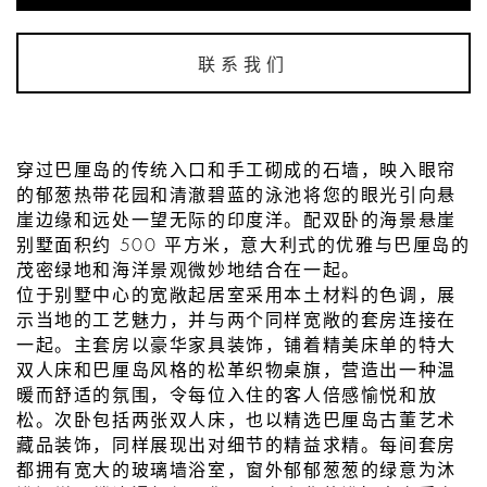
联系我们
穿过巴厘岛的传统入口和手工砌成的石墙，映入眼帘
的郁葱热带花园和清澈碧蓝的泳池将您的眼光引向悬
崖边缘和远处一望无际的印度洋。配双卧的海景悬崖
别墅面积约 500 平方米，意大利式的优雅与巴厘岛的
茂密绿地和海洋景观微妙地结合在一起。
位于别墅中心的宽敞起居室采用本土材料的色调，展
示当地的工艺魅力，并与两个同样宽敞的套房连接在
一起。主套房以豪华家具装饰，铺着精美床单的特大
双人床和巴厘岛风格的松革织物桌旗，营造出一种温
暖而舒适的氛围，令每位入住的客人倍感愉悦和放
松。次卧包括两张双人床，也以精选巴厘岛古董艺术
藏品装饰，同样展现出对细节的精益求精。每间套房
都拥有宽大的玻璃墙浴室，窗外郁郁葱葱的绿意为沐