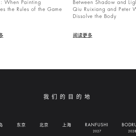
o: When Painting
Between Shadow and Lig
es the Rules of the Game
Qiu Ruixiang and Peter 
Dissolve the Body
多
阅读更多
我们的目的地
岛
东京
北京
上海
RANFUSHI
BODR
2027
202