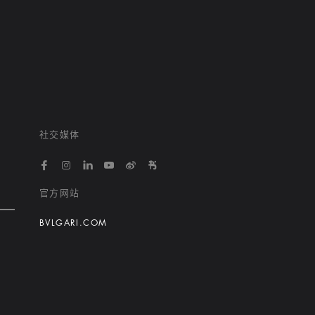
社交媒体
https://www.facebook.com/bvlgarihotelsandresort
https://www.instagram.com/bvlgarihotels/
https://www.linkedin.com/company/bvlgari
https://www.youtube.com/@bvlgarihot
http://weibo.com/bulgarihotels
https://www.xiaohongshu.
官方网站
BVLGARI.COM