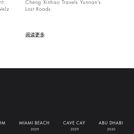
ht:
Cheng Xinhao Travels Yunnan’s
Welz
Lost Roads
阅读更多
UM
MIAMI BEACH
CAVE CAY
ABU DHABI
8
2029
2029
2030