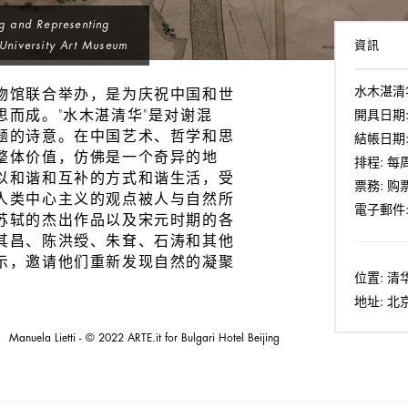
ng and Representing
資訊
University Art Museum
水木湛清
物馆联合举办，是为庆祝中国和世
而成。"水木湛清华"是对谢混
開具日期
题的诗意。在中国艺术、哲学和思
結帳日期
整体价值，仿佛是一个奇异的地
排程:
每
以和谐和互补的方式和谐生活，受
票務:
购
人类中心主义的观点被人与自然所
電子郵件
苏轼的杰出作品以及宋元时期的各
其昌、陈洪绶、朱耷、石涛和其他
示，邀请他们重新发现自然的凝聚
位置:
清
地址:
北
Manuela Lietti - © 2022 ARTE.it for Bulgari Hotel Beijing