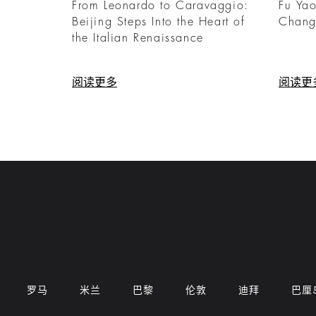
From Leonardo to Caravaggio:
Fu Ya
Beijing Steps Into the Heart of
Chang
the Italian Renaissance
阅读更多
阅读更
罗马
米兰
巴黎
伦敦
迪拜
巴厘