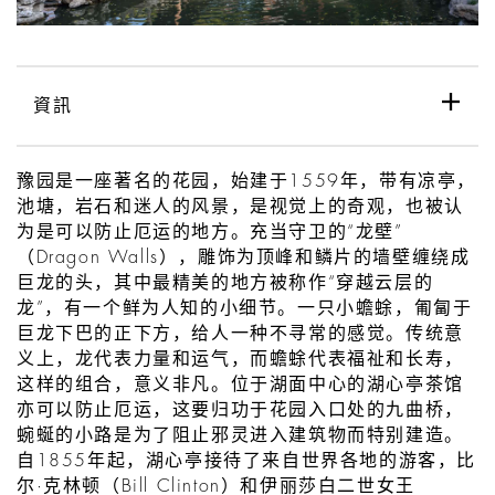
資訊
豫园是一座著名的花园，始建于1559年，带有凉亭，
池塘，岩石和迷人的风景，是视觉上的奇观，也被认
为是可以防止厄运的地方。充当守卫的“龙壁”
（Dragon Walls），雕饰为顶峰和鳞片的墙壁缠绕成
巨龙的头，其中最精美的地方被称作“穿越云层的
龙”，有一个鲜为人知的小细节。一只小蟾蜍，匍匐于
巨龙下巴的正下方，给人一种不寻常的感觉。传统意
义上，龙代表力量和运气，而蟾蜍代表福祉和长寿，
这样的组合，意义非凡。位于湖面中心的湖心亭茶馆
亦可以防止厄运，这要归功于花园入口处的九曲桥，
蜿蜒的小路是为了阻止邪灵进入建筑物而特别建造。
自1855年起，湖心亭接待了来自世界各地的游客，比
尔·克林顿（Bill Clinton）和伊丽莎白二世女王