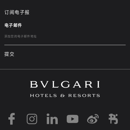
订阅电子报
电子邮件
提交
https://www.facebook
https://www.inst
https://www.l
https://w
http:
h