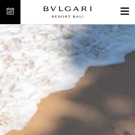
شاطئ استوائي مميّز في با