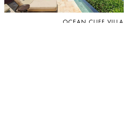
OCEAN CLIFF VILLA
في قلب الطبيعة، وعلى حافة المنحدر، تقع ثماني
فيلات فاخرة تضم كل واحدة منها غرفة واحدة.
وتتميز هذه الفيلات بتصميمها الإيطالي الأنيق، وتوفر
لك إطلالات بانورامية خلابة على المحيط. وبجدرانها
الحجرية العالية ومدخلها الباليّ التقليدي، ستستمتع
بأقصى درجات الخصوصية والهدوء. تستحوذ إطلالة
المحيط الهندي المتلألئ على منظر غرفة المعيشة
الخارجية الواسعة والمظللة كاملاً، حيث تندمج
المشاهد الخلابة مع رفاهية الميني البار الأنيق،
وحمّام سباحة شخصي، ومقاعد طولية فاخرة.