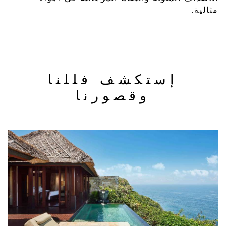
مثالية.
إستكشف فللنا
وقصورنا