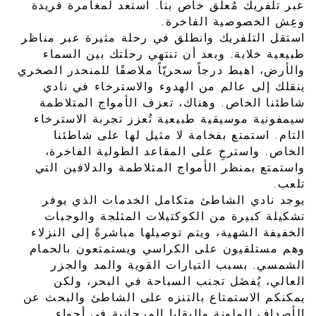
عبر تلفريك مُعلّق خاص بنا. استعد لمغامرة فريدة
وعِش الخصوصية الفاخرة.
استقل التلفريك وانطلق في رحلة مثيرة عبر مناظر
طبيعية خلابة. وبعد أن تنتهي رحلتك بين السماء
والأرض، اهبط درجاً سحريّاً ملاصقًا للمنحدر الصخري
ينقلك إلى عالم من الهدوء والاسترخاء في نادي
شاطئنا الخاص. وهناك، تعزف الأمواج المتلاطمة
سيمفونية موسيقية طبيعية تُعزز تجربة الاسترخاء
التام. استمتع بفخامة لا مثيل لها على شاطئنا
الخاص. واسترخِ على المقاعد الطولية الفاخرة،
واستمتع بمنظر الأمواج المتلاطمة والدلافين التي
تلعب.
يوجد نادي الشاطئ متكامل الخدمات الذي يوفر
تشكيلة كبيرة من الكوكتيلات المثلجة والوجبات
الخفيفة الشهية، ويتم توصيلها مباشرةً إلى النزلاء
وهم مستلقيون على الكراسي ويستمتعون بالحمام
الشمسي. بسبب التيارات القوية والمد والجزر
العالي، يُفضَل تجنب السباحة في البحر، ولكن
يمكنكم الاستمتاع بالتنزه على الشاطئ والبحث عن
الأصداف الملونة والبقايا المرجانية في أجواء