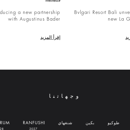
#Wellness
oducing a new partnership
Bvlgari Resort Bali unve
with Augustinus Bader
new La G
يد
إقرأ المزيد
وجهاتنا
طوكيو
بكين
شنغهاي
RANFUSHI
DRUM
2028
2027