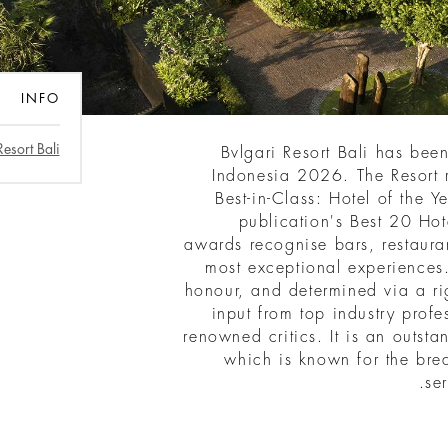
INFO
Resort Bali
Bvlgari Resort Bali has bee
Indonesia 2026. The Resort r
Best-in-Class: Hotel of the 
publication's Best 20 Hote
awards recognise bars, restauran
most exceptional experiences. 
honour, and determined via a ri
input from top industry profes
renowned critics. It is an outst
which is known for the brea
se