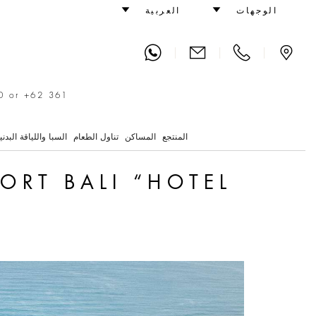
i “Hotel of the Year 2026”
الوجهات
العربية
|
|
|
0 or +62 361
المنتجع
المساكن
تناول الطعام
السبا واللياقة البدني
ORT BALI “HOTEL