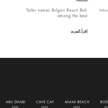
#Awards
Tatler names Bvlgari Resort Bali
Intr
among the best
إقرأ المزيد
ABU DHABI
CAVE CAY
MIAMI BEACH
BO
2030
2029
2029