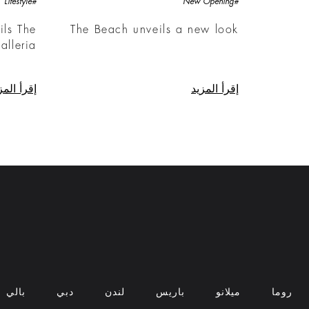
#Lifestyle
#New Opening
ils The
The Beach unveils a new look
alleria
إقرأ المزيد
إقرأ المز
روما
ميلانو
باريس
لندن
دبي
بالي