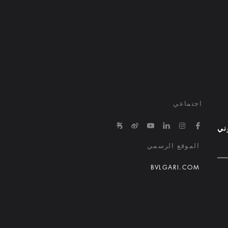
اجتماعي
e/645863650000000029015ed1
in.com/company/bvlgari-hotels-and-resorts/
tps://www.youtube.com/@bvlgarihotels/
https://www.facebook.com/bvlgarihotelsandresorts/
http://weibo.com/bulgarihotels
https://www.instagram.com/bvlgarihotels/
وني
الموقع الرسمي
BVLGARI.COM