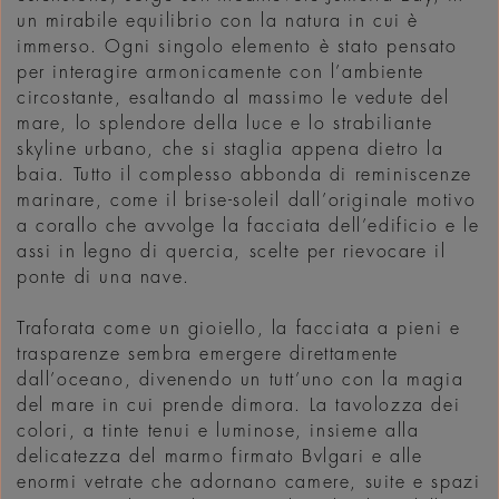
un mirabile equilibrio con la natura in cui è
immerso. Ogni singolo elemento è stato pensato
per interagire armonicamente con l’ambiente
circostante, esaltando al massimo le vedute del
mare, lo splendore della luce e lo strabiliante
skyline urbano, che si staglia appena dietro la
baia. Tutto il complesso abbonda di reminiscenze
marinare, come il brise-soleil dall’originale motivo
a corallo che avvolge la facciata dell’edificio e le
assi in legno di quercia, scelte per rievocare il
ponte di una nave.
Traforata come un gioiello, la facciata a pieni e
trasparenze sembra emergere direttamente
dall’oceano, divenendo un tutt’uno con la magia
del mare in cui prende dimora. La tavolozza dei
colori, a tinte tenui e luminose, insieme alla
delicatezza del marmo firmato Bvlgari e alle
enormi vetrate che adornano camere, suite e spazi