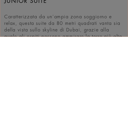
JUNIOR SUITE
Caratterizzata da un'ampia zona soggiorno e
relax, questa suite da 80 metri quadrati vanta sia
della vista sullo skyline di Dubai, grazie alla
quale gli ospiti possono ammirare la torre più alta
del mondo, sia del panorama a perdita d'occhio
sul Golfo Persico. Il balcone generosamente
ampio funge da secondo salotto da dove poter
ammirare il ...
SCOPRI