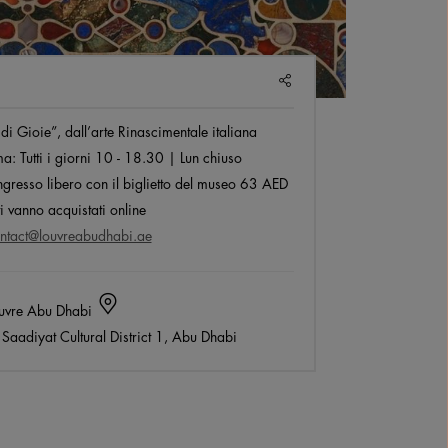
SHARE
di Gioie”, dall’arte Rinascimentale italiana
ma:
Tutti i giorni 10 - 18.30 | Lun chiuso
ngresso libero con il biglietto del museo 63 AED
tti vanno acquistati online
ntact@louvreabudhabi.ae
uvre Abu Dhabi
Saadiyat Cultural District 1, Abu Dhabi