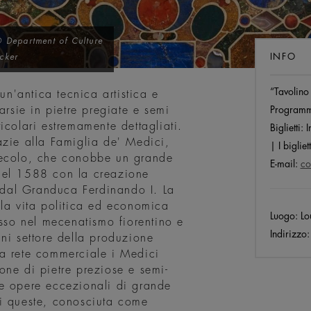
 Department of Culture
INFO
cker
“Tavolino 
 un'antica tecnica artistica e
arsie in pietre pregiate e semi
Program
icolari estremamente dettagliati.
Biglietti:
I
azie alla Famiglia de' Medici,
| I biglie
I secolo, che conobbe un grande
E-mail:
co
nel 1588 con la creazione
o dal Granduca Ferdinando I. La
 la vita politica ed economica
Luogo:
Lo
usso nel mecenatismo fiorentino e
Indirizzo:
ni settore della produzione
asta rete commerciale i Medici
one di pietre preziose e semi-
re opere eccezionali di grande
di queste, conosciuta come