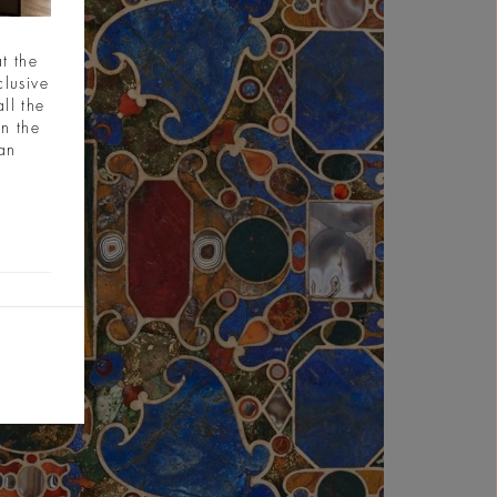
t the
clusive
ll the
in the
ian