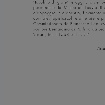
"Tavolino di gioie", è oggi uno dei p
permanente del Museo del Louvre di
d'appoggio in alabastro, finemente in
corniole, lapislazzuli e altre pietre 
Commissionato da Francesco I de' Me
scultore Bernardino di Porfirio da Le
Vasari, tra il 1568 e il 1577.
Alessa