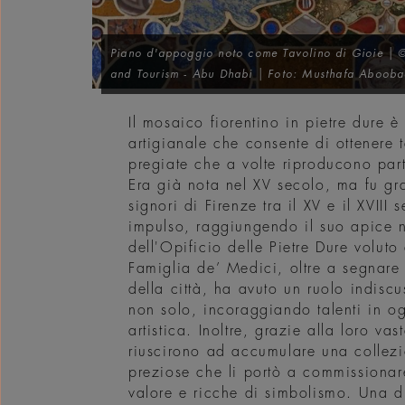
Piano d'appoggio noto come
Tavolino di Gioie
| ©
and Tourism - Abu Dhabi | Foto: Musthafa Abooba
Il mosaico fiorentino in pietre dure è
artigianale che consente di ottenere t
pregiate che a volte riproducono part
Era già nota nel XV secolo, ma fu gr
signori di Firenze tra il XV e il XVII
impulso, raggiungendo il suo apice 
dell'Opificio delle Pietre Dure volut
Famiglia de’ Medici, oltre a segnare
della città, ha avuto un ruolo indisc
non solo, incoraggiando talenti in og
artistica. Inoltre, grazie alla loro v
riuscirono ad accumulare una collezi
preziose che li portò a commissiona
valore e ricche di simbolismo. Una 