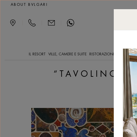
“Tavolino di Gioie”, dall
ABOUT BVLGARI
|
|
|
IL RESORT
VILLE, CAMERE E SUITE
RISTORAZIONE
YACHT CLV
“TAVOLINO DI