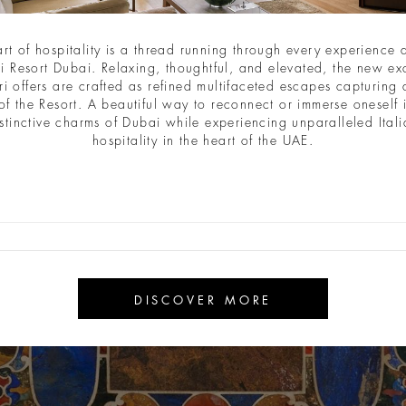
art of hospitality is a thread running through every experience a
i Resort Dubai. Relaxing, thoughtful, and elevated, the new ex
ri offers are crafted as refined multifaceted escapes capturing a
of the Resort. A beautiful way to reconnect or immerse oneself 
stinctive charms of Dubai while experiencing unparalleled Ital
hospitality in the heart of the UAE.
DISCOVER MORE