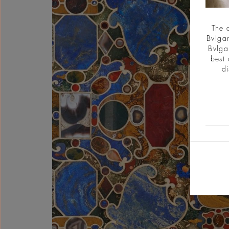
The 
Bvlgar
Bvlga
best 
di