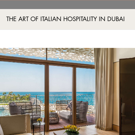
’arte rinascimentale itali
THE ART OF ITALIAN HOSPITALITY IN DUBAI
Jumeira Bay Island, Jumeira 2, Dubai, UAE
+971 4 777555
B
SPA E FITNESS
EVENTI
BOUTIQUE
ESPERIENZE
OFFERTE ESCLUSIVE
GALLE
 GIOIE”, DALL’ARTE R
ITALIANA
#BvlgariStories