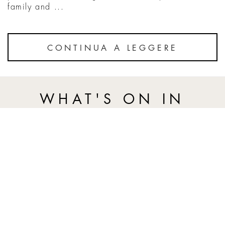
family and ...
CONTINUA A LEGGERE
WHAT'S ON IN
SHANGHAI
Un libro per ripercorrere il senso estetico che ha dominato Sha