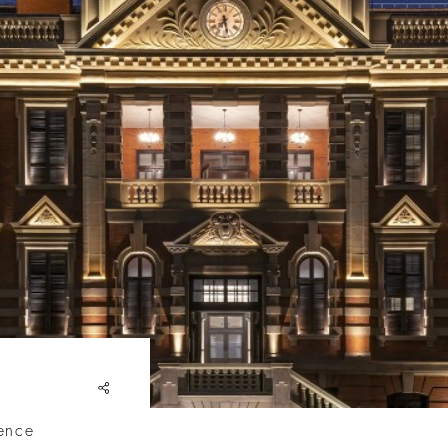
share
ience