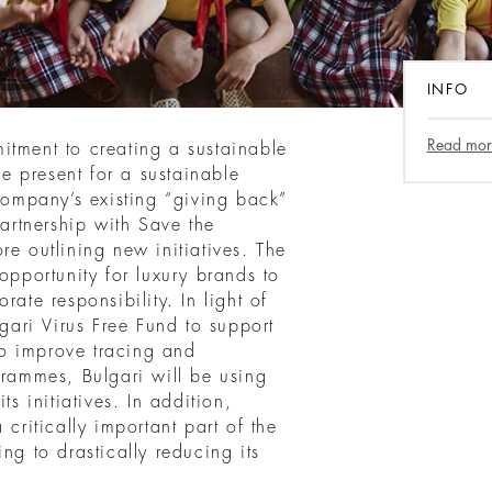
INFO
Read mor
itment to creating a sustainable
he present for a sustainable
 company’s existing “giving back”
partnership with Save the
re outlining new initiatives. The
portunity for luxury brands to
rate responsibility. In light of
lgari Virus Free Fund to support
o improve tracing and
grammes, Bulgari will be using
ts initiatives. In addition,
 critically important part of the
ng to drastically reducing its