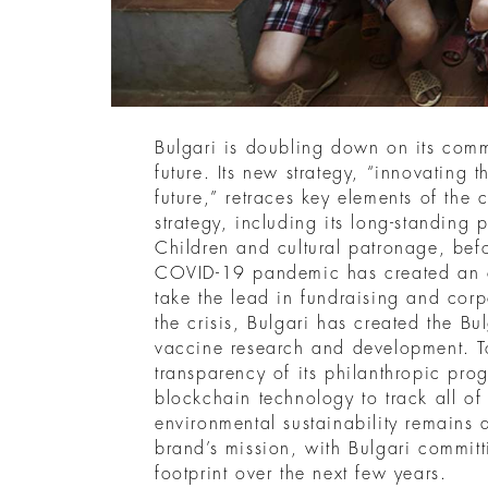
Bulgari is doubling down on its comm
future. Its new strategy, “innovating t
future,” retraces key elements of the
strategy, including its long-standing 
Children and cultural patronage, befo
COVID-19 pandemic has created an op
take the lead in fundraising and corpo
the crisis, Bulgari has created the Bu
vaccine research and development. T
transparency of its philanthropic pro
blockchain technology to track all of i
environmental sustainability remains a
brand’s mission, with Bulgari committi
footprint over the next few years.