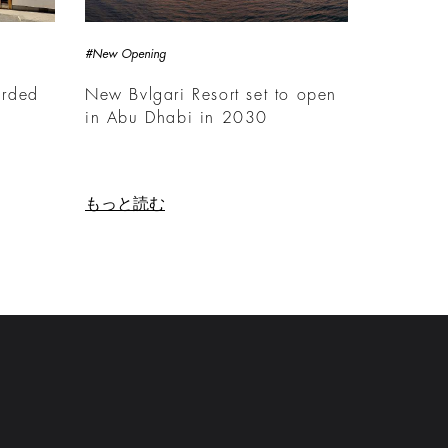
#New Opening
arded
New Bvlgari Resort set to open
in Abu Dhabi in 2030
もっと読む