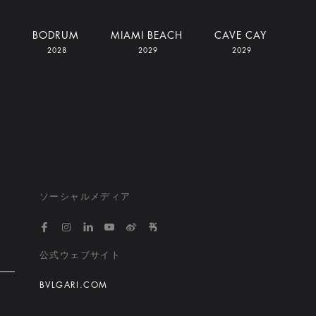
I
BODRUM
MIAMI BEACH
CAVE CAY
2028
2029
2029
ソーシャルメディア
https://www.facebook.com/bvlgarihotelsandresort
https://www.instagram.com/bvlgarihotels/
https://www.linkedin.com/company/bvlgari
https://www.youtube.com/@bvlgarihot
http://weibo.com/bulgarihotels
https://www.xiaohongshu.
公式ウェブサイト
BVLGARI.COM