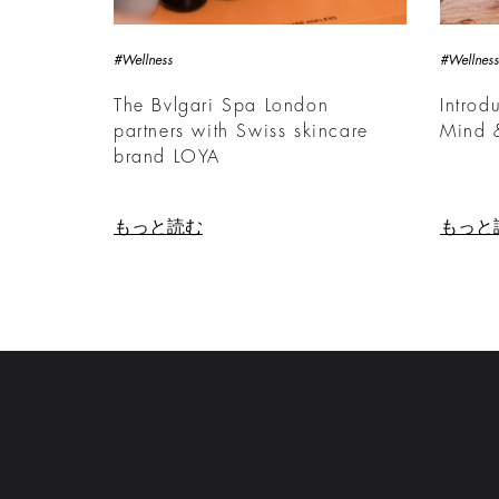
#Wellness
#Wellness
The Bvlgari Spa London
Introd
partners with Swiss skincare
Mind 
brand LOYA
もっと読む
もっと