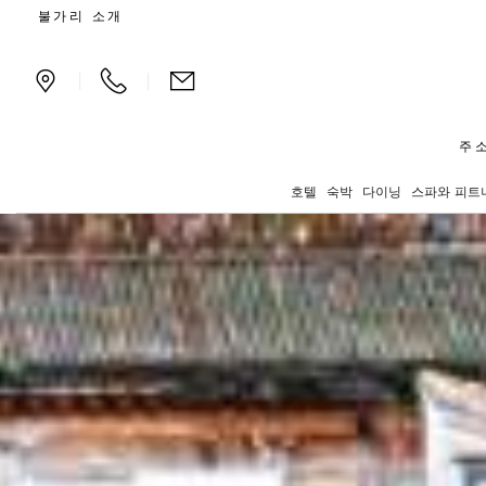
캄포 마르치오 지역 내 
불가리 소개
|
|
주소
호텔
숙박
다이닝
스파와 피트