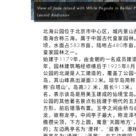
View of Jade Island with White Pagoda in Beihai Pa
Leonid Andronov
北海公园位于北京市中心区，城内景山
南海合称三海。属于中国古代皇家园林
顷，水面占583市亩，陆地占480市
皇家园林之一。
始建于1179年，由金朝的一名成员建
年，园林建筑略经修缮后于1925年8
公园的北湖是人工建造的，覆盖了公园
岛，其山峰高出湖面32米。琼华岛简
称"白塔山"。岛高32.米，周长913
名，表示该岛是用美玉建成的仙境宝岛
公园的其他著名景点包括建于明代的五
方形，前后错落布置。玉亭之间由桥与
龙，故称龙亭。中间亭子最大，称龙泽
檐攒尖顶，下方上圆，寓意“天圆地方”
的；左边两亭名为“澄祥”、“滋香”，