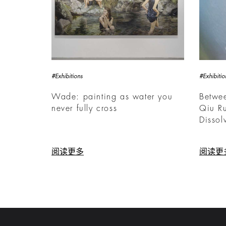
#Exhibitions
#Exhibitio
Wade: painting as water you
Betwe
never fully cross
Qiu R
Dissol
阅读更多
阅读更