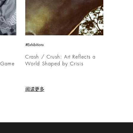
#Exhibitions
Crash / Crush: Art Reflects a
e Game
World Shaped by Crisis
阅读更多