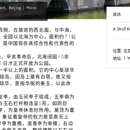
rk, Beijing | Photo:
資訊
A Stroll t
西侧，在故宫的西北面，与中海、
。全园以北海为中心，面积约71公
亩，是中国现存具综合性和代表性的
位置:
北
造，辛亥革命后，北海闭园10余
地址:
1 We
月1日才正式开放为公园。
一半以上的面积。它的中心是琼华
称琼岛，因岛上建有白塔，故又俗
米。琼华，意指华丽的美玉，以此命
。
龙亭，由五间亭子组成，五亭俱为
白玉石栏杆相连呈S形，如同巨
亭，为皇帝休息时所用。屋顶为重
，象征着皇帝的权力是至高无上
澄祥亭为重檐，滋香亭为单檐；右边