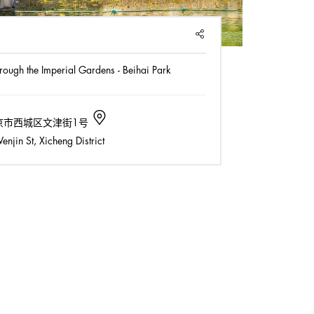
SHARE
hrough the Imperial Gardens - Beihai Park
京市西城区文津街1号
njin St, Xicheng District