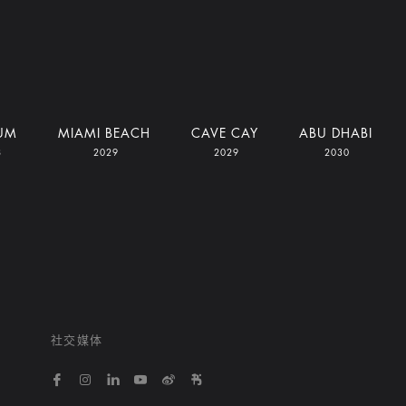
UM
MIAMI BEACH
CAVE CAY
ABU DHABI
8
2029
2029
2030
社交媒体
https://www.facebook.com/bvlgarihotelsandresort
https://www.instagram.com/bvlgarihotels/
https://www.linkedin.com/company/bvlgari
https://www.youtube.com/@bvlgarihot
http://weibo.com/bulgarihotels
https://www.xiaohongshu.