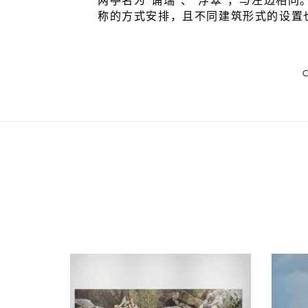
两亭名为“诵瑞”、“浮翠”，与左边相
称的方式安排，且不同建筑形式的设
C