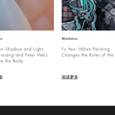
ns
#Exhibitions
en Shadow and Light:
Fu Yao: When Painting
uixiang and Peter Welz
Changes the Rules of th
ve the Body
多
阅读更多