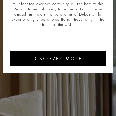
multifaceted escapes capturing all the best of the
Resort. A beautiful way to reconnect or immerse
oneself in the distinctive charms of Dubai while
experiencing unparalleled Italian hospitality in the
heart of the UAE.
DISCOVER MORE