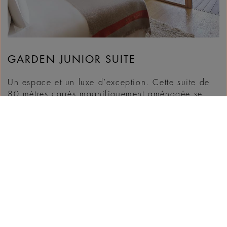
GARDEN JUNIOR SUITE
Un espace et un luxe d’exception. Cette suite de
80 mètres carrés magnifiquement aménagée se
présente comme un vaste sanctuaire d’élégance,
avec une vue enchanteresse sur un jardin de 70
mètres carrés. Avec un service de majordome, une
douche à l’italienne et une baignoire en marbre,
vous serez totalement conquis par l’intimité et le
charme offerts ...
DÉCOUVRIR