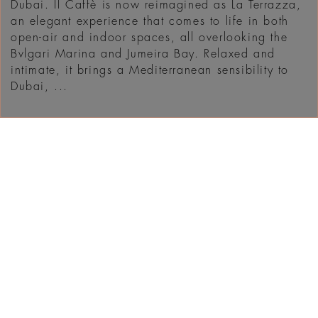
Dubai. Il Caffè is now reimagined as La Terrazza,
an elegant experience that comes to life in both
open-air and indoor spaces, all overlooking the
Bvlgari Marina and Jumeira Bay. Relaxed and
intimate, it brings a Mediterranean sensibility to
Dubai, ...
EN SAVOIR PLUS
VOUS POURRIEZ
AIMER