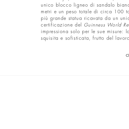
unico blocco ligneo di sandalo bian
metri e un peso totale di circa 100 to
più grande statua ricavata da un uni
certificazione del
Guinness World Re
impressiona solo per le sue misure: l
squisita e sofisticata, frutto del lav
Ch