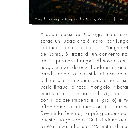
Yonghe Gong o Tempio dei Lama
, Pechino | Foto: 
A pochi passi dal Collegio Imperiale
sorge un luogo che è stato, per lungo
spirituale della capitale: lo Yongh
dei Lama. Si tratta di un convento na
dell’imperatore Kangxi. Al sovrano si
luogo unico, dove si fondono il lam
arredi, accanto allo stile cinese dell
culture che ritroviamo anche nelle isc
varie lingue, cinese, mongolo, tibet
muri scolpiti con bassorilievi, sale ri
con il colore imperiale (il giallo) e m
affacciano sui cinque cortili, si arri
Diecimila Felicità, la più grande cos
questo luogo sacro. Qui si viene acc
di Maitreya, alta ben 26 metri, di cui