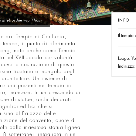
INFO
katiebordnervia Flickr
Il tempio
 e dal Tempio di Confucio,
 tempo, il punto di riferimento
e Gong, noto anche come Tempio
to nel XVII secolo per volontà
Luogo:
Yo
 deve la costruzione di questo
Indirizzo:
aismo tibetano e mongolo degli
e architetture. Un insieme di
rizioni presenti nel tempio in
ano, mancese. In un crescendo di
cche di statue, archi decorati
agnifici edifici che si
va sino aI Palazzo delle
truzione del convento, cuore di
olti dalla maestosa statua lignea
 8 sotterranei, intagliata in un