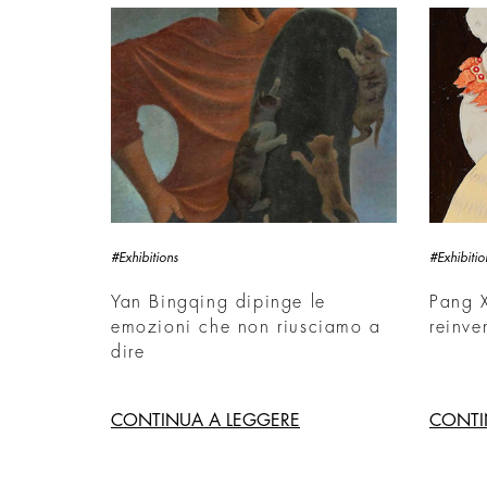
#Exhibitions
#Exhibitio
Yan Bingqing dipinge le
Pang X
emozioni che non riusciamo a
reinve
dire
CONTINUA A LEGGERE
CONTI