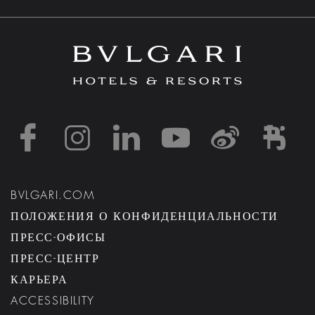
https://www.facebook
https://www.inst
https://www.l
https://w
http:
h
BVLGARI.COM
ПОЛОЖЕНИЯ О КОНФИДЕНЦИАЛЬНОСТИ
ПРЕСС-ОФИСЫ
ПРЕСС-ЦЕНТР
КАРЬЕРА
ACCESSIBILITY