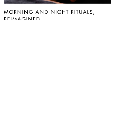
MORNING AND NIGHT RITUALS,
REIMAGINED
From now through the end of August, Bvlgari Hotel
Milano partners with skincare brand Noble
Panacea to unveil two exclusive wellness
experiences: The Noble ...
阅读更多
您可能还喜欢