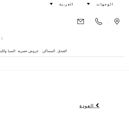
 - Niko Romito Reservation
الوجهات
العربية
|
|
104-0028 Japan.
الفندق
المساكن
عروض حصرية
السبا والليا
العودة