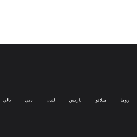
روما
ميلانو
باريس
لندن
دبي
بالي