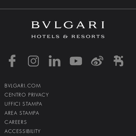
https://www.facebook
https://www.inst
https://www.l
https://w
http:
h
BVLGARI.COM
CENTRO PRIVACY
UFFICI STAMPA
AREA STAMPA
CAREERS
ACCESSIBILITY