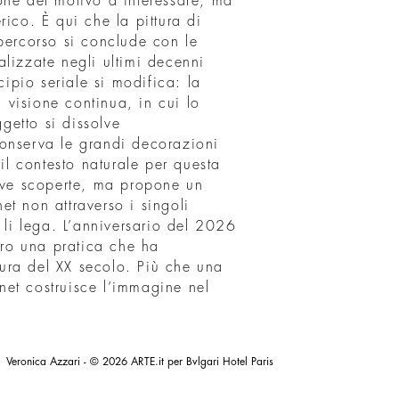
one del motivo a interessare, ma
rico. È qui che la pittura di
percorso si conclude con le
ealizzate negli ultimi decenni
cipio seriale si modifica: la
visione continua, in cui lo
ggetto si dissolve
onserva le grandi decorazioni
 il contesto naturale per questa
uove scoperte, ma propone un
t non attraverso i singoli
 li lega. L’anniversario del 2026
ntro una pratica che ha
ttura del XX secolo. Più che una
et costruisce l’immagine nel
Veronica Azzari - © 2026 ARTE.it per Bvlgari Hotel Paris