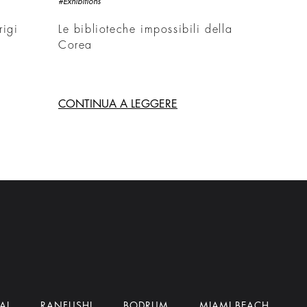
#Exhibitions
rigi
Le biblioteche impossibili della
Corea
CONTINUA A LEGGERE
AI
RANFUSHI
BODRUM
MIAMI BEACH