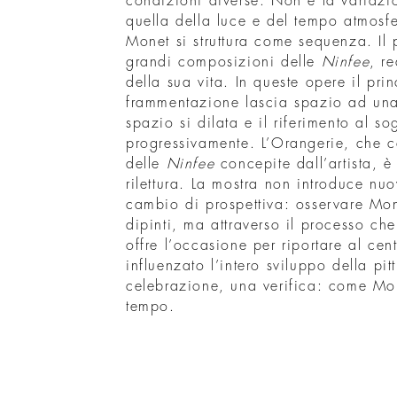
condizioni diverse. Non è la variazi
quella della luce e del tempo atmosfe
Monet si struttura come sequenza. Il 
grandi composizioni delle
Ninfee
, r
della sua vita. In queste opere il prin
frammentazione lascia spazio ad una 
spazio si dilata e il riferimento al so
progressivamente. L’Orangerie, che c
delle
Ninfee
concepite dall’artista, è
rilettura. La mostra non introduce n
cambio di prospettiva: osservare Mone
dipinti, ma attraverso il processo che
offre l’occasione per riportare al ce
influenzato l’intero sviluppo della pi
celebrazione, una verifica: come Mon
tempo.