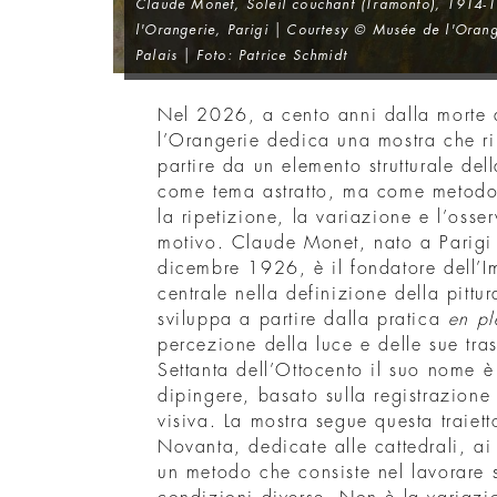
Claude Monet,
Soleil couchant
(
Tramonto
), 1914-
l'Orangerie, Parigi | Courtesy © Musée de l'Ora
Palais | Foto: Patrice Schmidt
Nel 2026, a cento anni dalla morte 
l’Orangerie dedica una mostra che ril
partire da un elemento strutturale del
come tema astratto, ma come metodo d
la ripetizione, la variazione e l’osse
motivo. Claude Monet, nato a Parigi
dicembre 1926, è il fondatore dell’I
centrale nella definizione della pittu
sviluppa a partire dalla pratica
en pl
percezione della luce e delle sue tra
Settanta dell’Ottocento il suo nome 
dipingere, basato sulla registrazion
visiva. La mostra segue questa traiett
Novanta, dedicate alle cattedrali, a
un metodo che consiste nel lavorare s