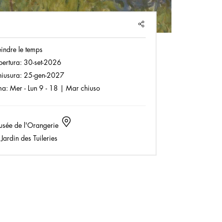
SHARE
indre le temps
pertura:
30-set-2026
hiusura:
25-gen-2027
ma:
Mer - Lun 9 - 18 | Mar chiuso
sée de l'Orangerie
Jardin des Tuileries