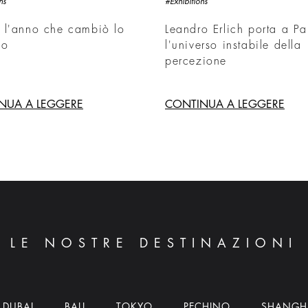
ns
#Exhibitions
 l'anno che cambiò lo
Leandro Erlich porta a Pa
do
l'universo instabile della
percezione
NUA A LEGGERE
CONTINUA A LEGGERE
LE NOSTRE DESTINAZIONI
DUBAI
BALI
TOKYO
PECHINO
SHANGH