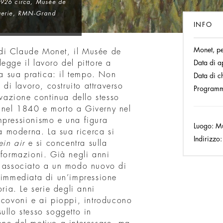
1926 circa, Musée de
ngerie, RMN-Grand
INFO
Monet, pe
di Claude Monet, il Musée de
egge il lavoro del pittore a
Data di a
la sua pratica: il tempo. Non
Data di c
i lavoro, costruito attraverso
Program
rvazione continua dello stesso
 nel 1840 e morto a Giverny nel
mpressionismo e una figura
Luogo:
Mu
ra moderna. La sua ricerca si
Indirizzo:
ein air
e si concentra sulla
sformazioni. Già negli anni
è associato a un modo nuovo di
e immediata di un’impressione
oria. Le serie degli anni
i covoni e ai pioppi, introducono
ullo stesso soggetto in