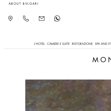
Monet e il senso del tem
ABOUT BVLGARI
|
|
|
L'HOTEL
CAMERE E SUITE
RISTORAZIONE
SPA AND F
MON