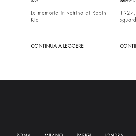
#Art
#Exhibitio
Le memorie in vetrina di Robin
1927,
Kid
sguar
CONTINUA A LEGGERE
CONTI
ROMA
MILANO
PARIGI
LONDRA