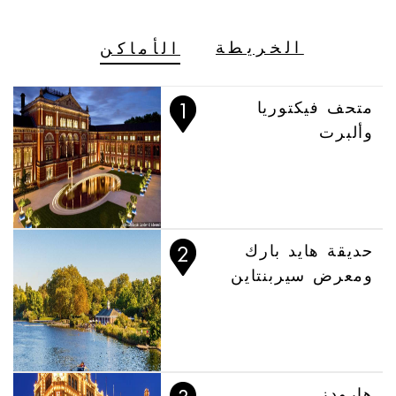
الأماكن
الخريطة
متحف فيكتوريا
وألبرت
حديقة هايد بارك
ومعرض سيربنتاين
هارودز