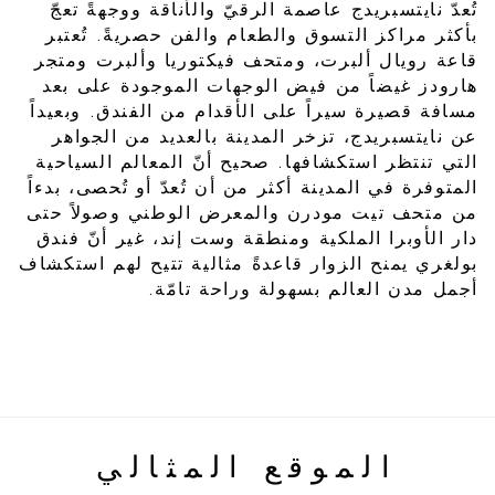
تُعدّ نايتسبريدج عاصمة الرقيّ والأناقة ووجهةً تعجّ
بأكثر مراكز التسوق والطعام والفن حصريةً. تُعتبر
قاعة رويال ألبرت، ومتحف فيكتوريا وألبرت ومتجر
هارودز غيضاً من فيض الوجهات الموجودة على بعد
مسافة قصيرة سيراً على الأقدام من الفندق. وبعيداً
عن نايتسبريدج، تزخر المدينة بالعديد من الجواهر
التي تنتظر استكشافها. صحيح أنّ المعالم السياحية
المتوفرة في المدينة أكثر من أن تُعدّ أو تُحصى، بدءاً
من متحف تيت مودرن والمعرض الوطني وصولاً حتى
دار الأوبرا الملكية ومنطقة وست إند، غير أنّ فندق
بولغري يمنح الزوار قاعدةً مثالية تتيح لهم استكشاف
أجمل مدن العالم بسهولة وراحة تامّة.
الموقع المثالي