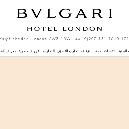
+44 (0)207 151 1010
171 Knightsbridge, London SW7 1
 البدنية
الأحداث
حفلات الزفاف
تجارب التسوّق
التجارب
عروض حصرية
معرض الصو