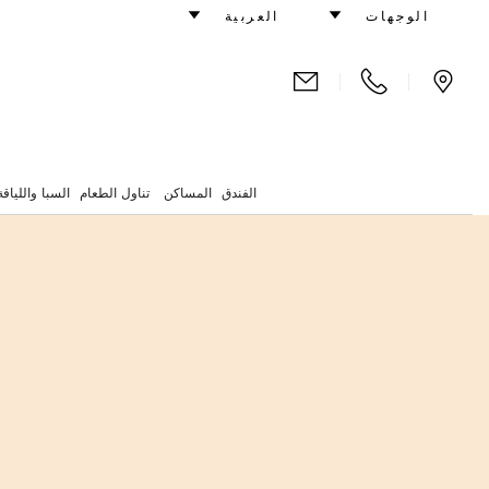
تجربة فنية في شوارع لندن
الوجهات
العربية
|
|
DW
الفندق
المساكن
تناول الطعام
السبا واللياقة