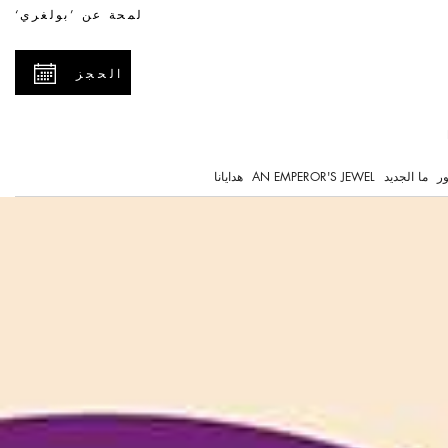
لمحة عن ’بولغري‘
الحجز
ر
ما الجديد
AN EMPEROR'S JEWEL
هدايانا