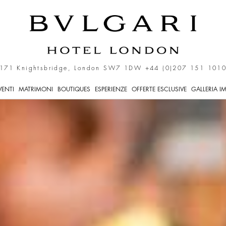
ldren e Bvlgari Hotel e R
171 Knightsbridge, London SW7 1DW
+44 (0)207 151 101
VENTI
MATRIMONI
BOUTIQUES
ESPERIENZE
OFFERTE ESCLUSIVE
GALLERIA I