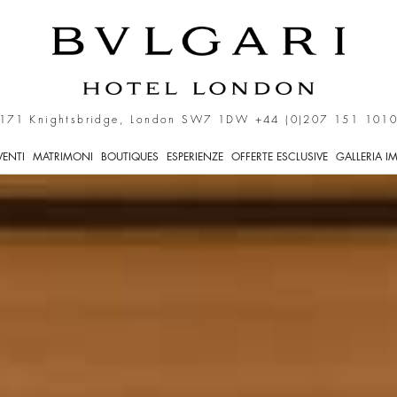
ndra. Sigari Pregiati a L
171 Knightsbridge, London SW7 1DW
+44 (0)207 151 101
VENTI
MATRIMONI
BOUTIQUES
ESPERIENZE
OFFERTE ESCLUSIVE
GALLERIA I