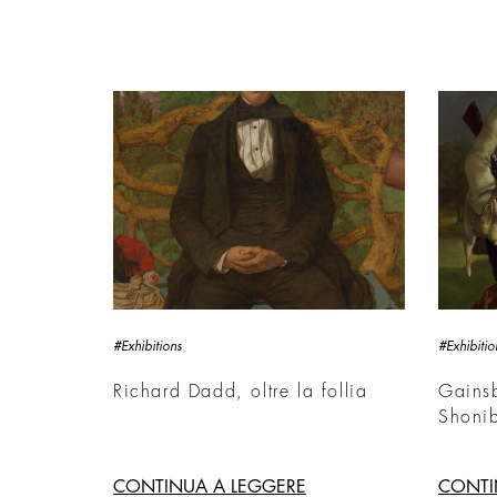
#Exhibitions
#Exhibitio
Richard Dadd, oltre la follia
Gains
Shoni
CONTINUA A LEGGERE
CONTI