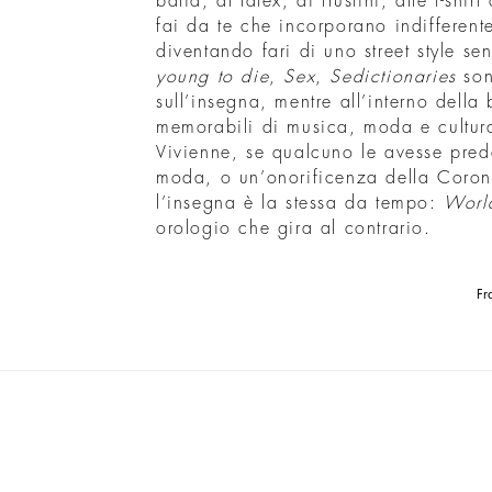
balia, al latex, ai frustini, alle t-shi
fai da te che incorporano indifferent
diventando fari di uno street style s
young to die
,
Sex
,
Sedictionaries
son
sull’insegna, mentre all’interno della
memorabili di musica, moda e cultur
Vivienne, se qualcuno le avesse pred
moda, o un’onorificenza della Corona
l’insegna è la stessa da tempo:
Worl
orologio che gira al contrario.
Fr