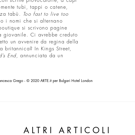
rt con scritte provocatorie, a capi
emente tubi, tappi o catene,
enza tabù.
Too fast to live too
o i nomi che si alternano
 boutique si scrivono pagine
a giovanile. Ci avrebbe creduto
etto un avvenire da regina della
 britannica? In Kings Street,
d’s End
, annunciata da un
ancesca Grego - © 2020 ARTE.it per Bulgari Hotel London
ALTRI ARTICOLI