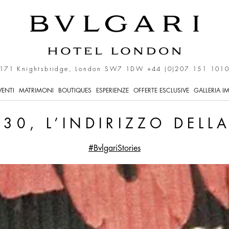
zo della rivoluzione
171 Knightsbridge, London SW7 1DW
+44 (0)207 151 101
VENTI
MATRIMONI
BOUTIQUES
ESPERIENZE
OFFERTE ESCLUSIVE
GALLERIA I
30, L’INDIRIZZO DELL
#BvlgariStories