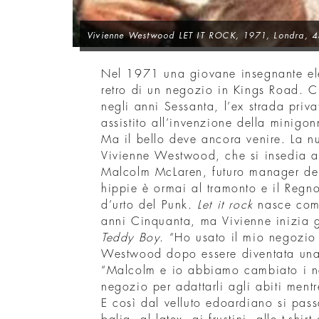
Vivienne Westwood LET IT ROCK
, 1971, Londra, 
Nel 1971 una giovane insegnante elem
retro di un negozio in Kings Road. 
negli anni Sessanta, l’ex strada priva
assistito all’invenzione della minigo
Ma il bello deve ancora venire. La n
Vivienne Westwood, che si insedia 
Malcolm McLaren, futuro manager dei 
hippie è ormai al tramonto e il Regno
d’urto del Punk.
Let it rock
nasce come
anni Cinquanta, ma Vivienne inizia g
Teddy Boy
. “Ho usato il mio negozio
Westwood dopo essere diventata una 
“Malcolm e io abbiamo cambiato i n
negozio per adattarli agli abiti mentr
E così dal velluto edoardiano si passa