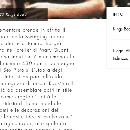
INFO
430 Kings Road
Kings Roa
entare prende in affitto il
Cuore della Swinging London
ta dei re britannici ha già
nna nell’atelier di Mary Quant.
Luogo:
Vi
uova inquilina è nientemeno che
Indirizzo:
al numero 430 con il compagno
Sex Pistols. L’utopia degli
 Unito si prepara all’onda
 negozio di dischi Rock’n’roll
ià ad assemblare abiti in stile
 come crogiolo”, dirà la
stilista di fama mondiale:
omi e le decorazioni del
e le nostre idee si evolvevano”.
 agli strappi, alle spille da