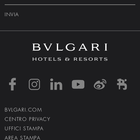
INVIA
https://www.facebook
https://www.inst
https://www.l
https://w
http:
h
BVLGARI.COM
CENTRO PRIVACY
UFFICI STAMPA
AREA STAMPA