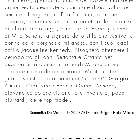
fu il 1967, quando la città vide nascere una delle
prime realtà destinate a cambiare il suo volto per
sempre: il negozio di Elio Fiorucci, pioniere
capace, come nessuno, di intercettare le tendenze
di illustri personaggi, e non solo. Erano gli anni
di Mila Schön, la signora dello stile che vestiva le
donne della borghesia milanese, con i suoi capi
cari a Jacqueline Kennedy. Bisognerà attendere il
periodo tra gli anni Settanta e Ottanta per
assistere alla consacrazione di Milano come
capitale mondiale della moda. Merito di tre
grandi stilisti, soprannominati "le tre G": Giorgio
Armani, Gianfranco Ferré e Gianni Versace,
giovane calabrese visionario e inventore, poco
più tardi, delle top model.
Samantha De Martin - © 2020 ARTE.it per Bulgari Hotel Milano