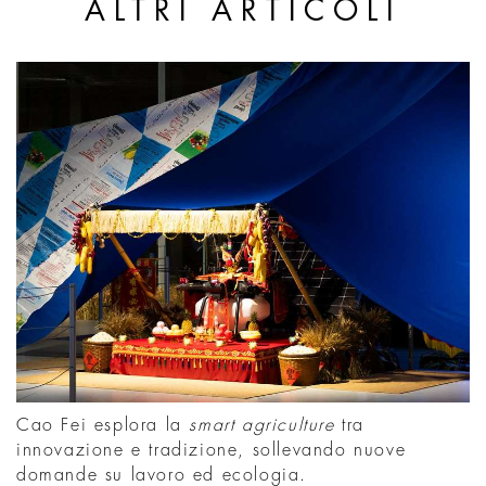
ALTRI ARTICOLI
Cao Fei esplora la
smart agriculture
tra
innovazione e tradizione, sollevando nuove
domande su lavoro ed ecologia.